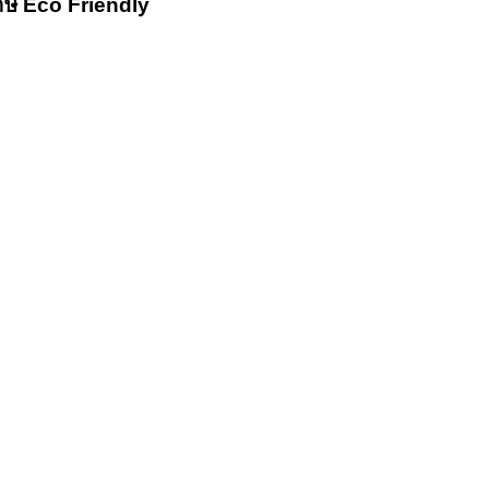
าษ Eco Friendly